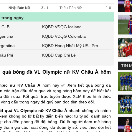
Nhật Bản Nữ
2 - 1
Triều Tiên Nữ
1-0
 trong ngày
u CLB
KQBD VĐQG Iceland
entina
KQBD VĐQG Colombia
gentina
KQBD Hạng Nhất Mỹ USL Pro
âu Phi
KQBD Cúp Chi Lê
TIN 
t quả bóng đá VL Olympic nữ KV Châu Á hôm
mpic nữ KV Châu Á
hôm nay ✅ Xem
kết quả bóng đá
ến các trận đấu đêm qua và rạng sáng hôm nay để biết kết
ầu đêm qua. Kết quả trực tuyến được XEM theo hình thức
vòng đấu trong ngày để quý bạn đọc tiện theo dõi.
ết quả
VL Olympic nữ KV Châu Á
nhanh chóng và chính
xem không bỏ lỡ bất kỳ diễn biến nào: từ tỷ số, danh sách
hạt cho đến phong độ đội bóng. Dù là người đam mê bóng
 tham gia các hoạt động dự đoán tỷ số, việc theo dõi kết