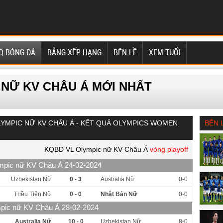
Q BÓNG ĐÁ
BẢNG XẾP HẠNG
BÊN LỀ
XEM TUỔI
 NỮ KV CHÂU Á MỚI NHẤT
LYMPIC NỮ KV CHÂU Á - KẾT QUẢ OLYMPICS WOMEN
BÊN 
KQBD VL Olympic nữ KV Châu Á
vòng
playoff
mpic nữ KV Châu Á 24-02-2024
Uzbekistan Nữ
0 - 3
Australia Nữ
0-0
Triều Tiên Nữ
0 - 0
Nhật Bản Nữ
0-0
ic nữ KV Châu Á 28-02-2024
Australia Nữ
10 - 0
Uzbekistan Nữ
8-0