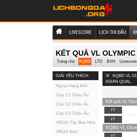
LIVESCORE
LỊCH THI ĐẤU
K
KẾT QUẢ VL OLYMPIC
Trang chủ
KQBD
LTD
BXH
Livescore
GIẢI YÊU THÍCH
KQBD VL O
ASIAN QUAL.
Ngoại Hạng Anh
Cúp C1 Châu Âu
Kết quả VL Oly
Cúp C2 Châu Âu
FT
Cúp C3 Châu Âu
FT
VĐQG Tây Ban Nha
KQBD VL Olymp
VĐQG Đức
FT