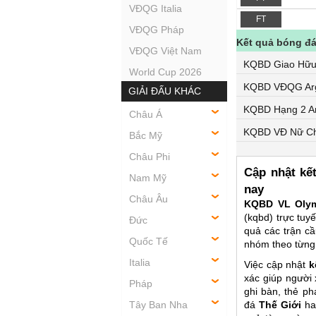
VĐQG Italia
FT
VĐQG Pháp
Kết quả bóng đá
VĐQG Việt Nam
KQBD Giao Hữ
World Cup 2026
KQBD VĐQG Arg
GIẢI ĐẤU KHÁC
KQBD Hạng 2 Ar
Châu Á
KQBD VĐ Nữ Ch
Bắc Mỹ
Châu Phi
Cập nhật kế
Nam Mỹ
nay
Châu Âu
KQBD
VL Oly
(kqbd) trực tuy
Đức
quả các trận c
Quốc Tế
nhóm theo từng 
Italia
Việc cập nhật
k
xác giúp người 
Pháp
ghi bàn, thẻ p
Tây Ban Nha
đá
Thế Giới
hay