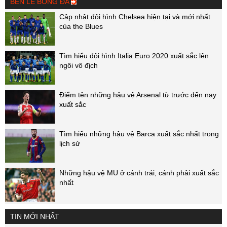
BÊN LỀ BÓNG ĐÁ
Cập nhật đội hình Chelsea hiện tại và mới nhất
của the Blues
Tìm hiểu đội hình Italia Euro 2020 xuất sắc lên
ngôi vô địch
Điểm tên những hậu vệ Arsenal từ trước đến nay
xuất sắc
Tìm hiểu những hậu vệ Barca xuất sắc nhất trong
lịch sử
Những hậu vệ MU ở cánh trái, cánh phải xuất sắc
nhất
TIN MỚI NHẤT