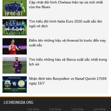
Cập nhật đội hình Chelsea hiện tại và mới nhất
của the Blues
Tìm hiểu đội hình Italia Euro 2020 xuất sắc lên
ngôi vô địch
Điểm tên những hậu vệ Arsenal từ trước đến nay
xuất sắc
Tìm hiểu những hậu vệ Barca xuất sắc nhất trong
lịch sử
Nhận định kèo Bunyodkor vs Nasaf Qarshi 17h59
ngày 15/7
LICHBONGDA.ORG
Lịch bóng
Lịch bóng
Lịch bóng
Lịch bóng