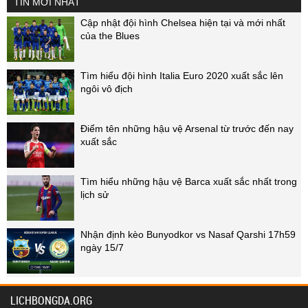
TIN MỚI NHẤT
Cập nhật đội hình Chelsea hiện tại và mới nhất
của the Blues
Tìm hiểu đội hình Italia Euro 2020 xuất sắc lên
ngôi vô địch
Điểm tên những hậu vệ Arsenal từ trước đến nay
xuất sắc
Tìm hiểu những hậu vệ Barca xuất sắc nhất trong
lịch sử
Nhận định kèo Bunyodkor vs Nasaf Qarshi 17h59
ngày 15/7
LICHBONGDA.ORG