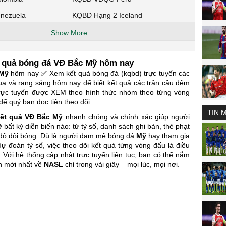
nezuela
KQBD Hạng 2 Iceland
Show More
t quả bóng đá VĐ Bắc Mỹ hôm nay
 Mỹ
hôm nay ✅ Xem
kết quả bóng đá
(kqbd) trực tuyến các
ua và rạng sáng hôm nay để biết kết quả các trận cầu đêm
rực tuyến được XEM theo hình thức nhóm theo từng vòng
để quý bạn đọc tiện theo dõi.
TIN 
ết quả
VĐ Bắc Mỹ
nhanh chóng và chính xác giúp người
bất kỳ diễn biến nào: từ tỷ số, danh sách ghi bàn, thẻ phạt
độ đội bóng. Dù là người đam mê bóng đá
Mỹ
hay tham gia
ự đoán tỷ số, việc theo dõi kết quả từng vòng đấu là điều
. Với hệ thống cập nhật trực tuyến liên tục, bạn có thể nắm
in mới nhất về
NASL
chỉ trong vài giây – mọi lúc, mọi nơi.