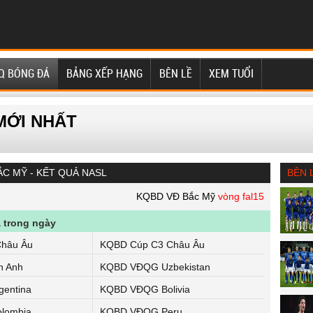
Q BÓNG ĐÁ
BẢNG XẾP HẠNG
BÊN LỀ
XEM TUỔI
MỚI NHẤT
ẮC MỸ - KẾT QUẢ NASL
BÊN 
KQBD VĐ Bắc Mỹ
vòng
fal15
 trong ngày
hâu Âu
KQBD Cúp C3 Châu Âu
n Anh
KQBD VĐQG Uzbekistan
entina
KQBD VĐQG Bolivia
lombia
KQBD VĐQG Peru