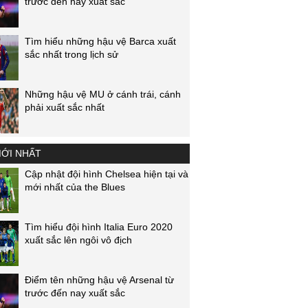
trước đến nay xuất sắc
Tìm hiểu những hậu vệ Barca xuất
sắc nhất trong lịch sử
Những hậu vệ MU ở cánh trái, cánh
phải xuất sắc nhất
MỚI NHẤT
Cập nhật đội hình Chelsea hiện tại và
mới nhất của the Blues
Tìm hiểu đội hình Italia Euro 2020
xuất sắc lên ngôi vô địch
Điểm tên những hậu vệ Arsenal từ
trước đến nay xuất sắc