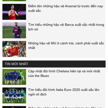
Điểm tên những hậu vệ Arsenal từ trước đến nay
xuất sắc
Tìm hiểu những hậu vệ Barca xuất sắc nhất trong
lịch sử
Những hậu vệ MU ở cánh trái, cánh phải xuất sắc
nhất
TIN MỚI NHẤT
Cập nhật đội hình Chelsea hiện tại và mới nhất
của the Blues
Tìm hiểu đội hình Italia Euro 2020 xuất sắc lên
ngôi vô địch